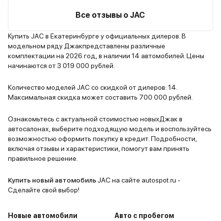
за свою цену это вполне
друга). Вн
оправданный автомобиль. Если
просто, но
Все отзывы о JAC
вы ищете "рабочую лошадку" с
Пластик же
хорошим соотношением цены и
добротно, 
Купить JAC в Екатеринбурге у официальных дилеров. В
модельном ряду Джакпредставлены различные
качества, то JAC T8 Pro стоит
болтается.
комплектации на 2026 год, в наличии 14 автомобилей. Цены
рассмотреть. Полный привод
боковой по
начинаются от 3 019 000 рублей.
подключаемый, есть понижающая
поездках с
передача. Обожаю этот
Комплектац
Количество моделей JAC со скидкой от дилеров: 14.
автомобиль.
есть все н
Максимальная скидка может составить 700 000 рублей.
кондиционе
сенсорным 
Ознакомьтесь с актуальной стоимостью новыхДжак в
автосалонах, выберите подходящую модель и воспользуйтесь
заднего ви
возможностью оформить покупку в кредит. Подробности,
устраивает
включая отзывы и характеристики, помогут вам принять
правильное решение.
Купить новый автомобиль
JAC на сайте autospot.ru -
Сделайте свой выбор!
Новые автомобили
Авто с пробегом