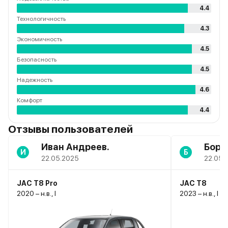
4.4
Технологичность
4.3
Экономичность
4.5
Безопасность
4.5
Надежность
4.6
Комфорт
4.4
Отзывы пользователей
Иван Андреев.
Бори
И
Б
22.05.2025
22.05.
JAC T8 Pro
JAC T8
2020 – н.в., I
2023 – н.в., I