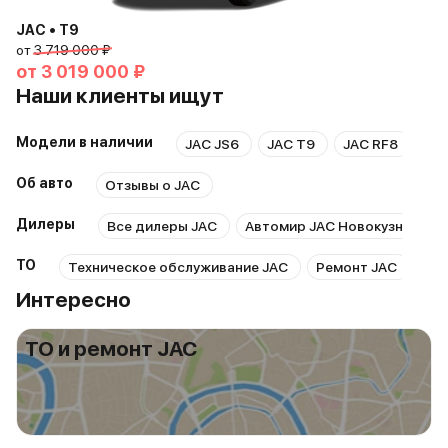
JAC • T9
от
3 719 000 ₽
от
3 019 000 ₽
Наши клиенты ищут
Модели в наличии
JAC JS6
JAC T9
JAC RF8
JA
Об авто
Отзывы о JAC
Дилеры
Все дилеры JAC
Автомир JAC Новокузнецк
ТО
Техническое обслуживание JAC
Ремонт JAC
Рем
Интересно
ТО и ремонт JAC