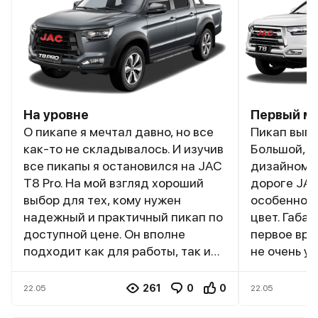
На уровне
Первый мо
О пикапе я мечтал давно, но все
Пикап выгл
как-то не складывалось. И изучив
Большой, в
все пикапы я остановился на JAC
дизайном п
T8 Pro. На мой взгляд хороший
дороге JAC
выбор для тех, кому нужен
особенно е
надежный и практичный пикап по
цвет. Габа
доступной цене. Он вполне
первое вре
подходит как для работы, так и
не очень у
для активного отдыха. Конечно,
быстро. Ку
есть некоторые compromises в
возил в нем
261
0
0
22.05
22.05
плане материалов и комфорта, но
строймате