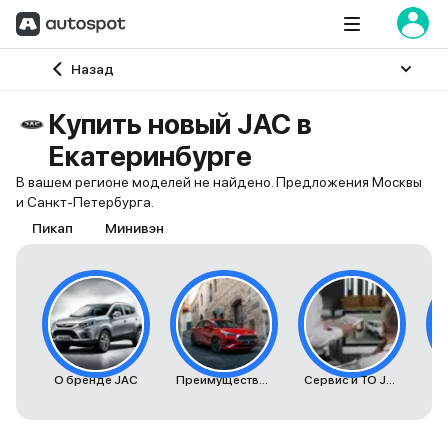
Главная
Назад
Купить новый JAC в
Екатеринбурге
В вашем регионе моделей не найдено. Предложения Москвы
и Санкт-Петербурга.
Пикап
Минивэн
О бренде JAC
Преимущества автомобилей JAC
Сервис и ТО JAC
К