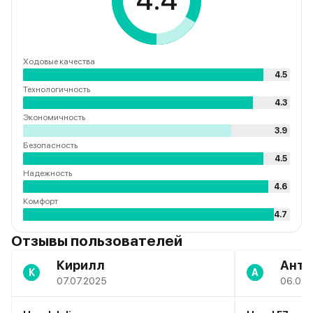
4.4
Ходовые качества
4.5
Технологичность
4.3
Экономичность
3.9
Безопасность
4.5
Надежность
4.6
Комфорт
4.7
Отзывы пользователей
Кирилл
Анто
К
А
07.07.2025
06.07.