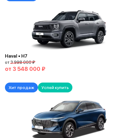
Haval • H7
от
3 998 000 ₽
от
3 548 000 ₽
Хит продаж
Успей купить