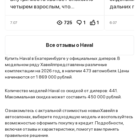
четырем взрослым, что
дальних по
удивительно для такого размера
вместитель
автомобиля. Багажник не самый
семейных 
725
1
1
7.07
6.07
большой, но для повседневных
Двигатель 
нужд хватает — пакеты из
на любых о
супермаркета и детская коляска
энергоемка
Все отзывы о Haval
помещаются без проблем.
отрабатыва
Двигатель 1.5 турбо достаточно
привод уве
Купить Haval в Екатеринбурге у официальных дилеров. В
модельном ряду Хавейлпредставлены различные
резвый, динамики хватает и для
разных пок
комплектации на 2026 год, в наличии 473 автомобиля. Цены
города, и для трассы. Расход
Мультимед
начинаются от 1 869 000 рублей.
топлива радует — около 7 литров
современна
в смешанном цикле. Оснащение
графикой и
Количество моделей Haval со скидкой от дилеров: 441.
богатое даже в базовой
интерфейсо
Максимальная скидка может составить 450 000 рублей.
комплектации — есть климат-
смешанном 
контроль, мультимедиа с
За два год
Ознакомьтесь с актуальной стоимостью новыхХавейл в
автосалонах, выберите подходящую модель и воспользуйтесь
сенсорным экраном и камера
серьезных 
возможностью оформить покупку в кредит. Подробности,
заднего вида. Покупал в салоне,
включая отзывы и характеристики, помогут вам принять
менеджеры были нормальные, но
правильное решение.