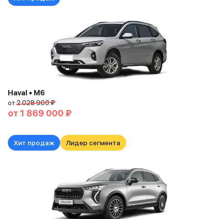
Haval • M6
от
2 028 900 ₽
от
1 869 000 ₽
Хит продаж
Лидер сегмента