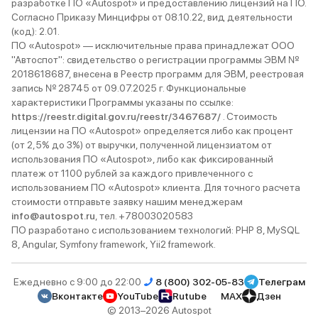
разработке ПО «Autospot» и предоставлению лицензий на ПО.
Согласно Приказу Минцифры от 08.10.22, вид деятельности
(код): 2.01.
ПО «Autospot» — исключительные права принадлежат ООО
"Автоспот": свидетельство о регистрации программы ЭВМ №
2018618687, внесена в Реестр программ для ЭВМ, реестровая
запись № 28745 от 09.07.2025 г. Функциональные
характеристики Программы указаны по ссылке:
https://reestr.digital.gov.ru/reestr/3467687/
. Стоимость
лицензии на ПО «Autospot» определяется либо как процент
(от 2,5% до 3%) от выручки, полученной лицензиатом от
использования ПО «Autospot», либо как фиксированный
платеж от 1100 рублей за каждого привлеченного с
использованием ПО «Autospot» клиента. Для точного расчета
стоимости отправьте заявку нашим менеджерам
info@autospot.ru
, тел. +78003020583
ПО разработано с использованием технологий: PHP 8, MySQL
8, Angular, Symfony framework, Yii2 framework.
Ежедневно с 9:00 до 22:00
8 (800) 302-05-83
Телеграм
Вконтакте
YouTube
Rutube
MAX
Дзен
© 2013–2026 Autospot