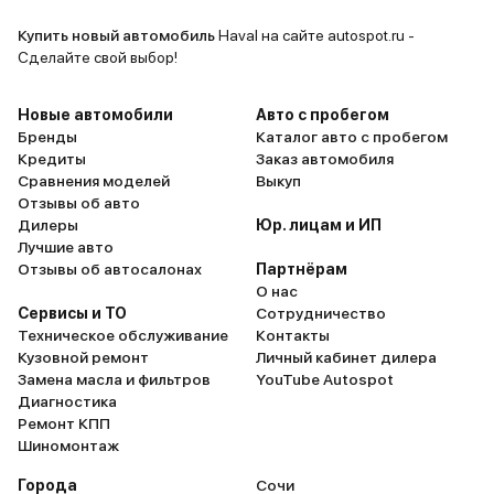
пришлось отказываться от
дополнительных опций, которые
Купить новый автомобиль
Haval на сайте autospot.ru -
мне не были нужны. За время
Сделайте свой выбор!
эксплуатации никаких
технических проблем не
Новые автомобили
Авто с пробегом
возникало. Единственное, что
Бренды
Каталог авто с пробегом
Кредиты
Заказ автомобиля
хотелось бы улучшить — это
Сравнения моделей
Выкуп
подвеска, которая иногда
Отзывы об авто
жестковата на ямах. Рекомендую
Дилеры
Юр. лицам и ИП
всем, кто ищет удобный и
Лучшие авто
практичный городской кроссовер.
Отзывы об автосалонах
Партнёрам
О нас
За эти деньги трудно найти что-
Сервисы и ТО
Сотрудничество
то лучше. Конечно, есть и другие
Техническое обслуживание
Контакты
варианты на рынке, но Jolion по
Кузовной ремонт
Личный кабинет дилера
соотношению цена/качество —
Замена масла и фильтров
YouTube Autospot
один из лучших в своем классе.
Диагностика
Ремонт КПП
Шиномонтаж
Города
Сочи