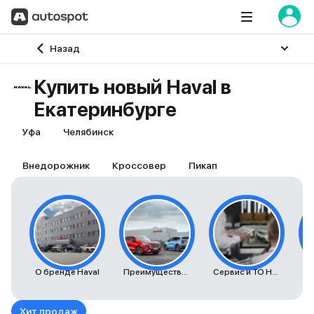
Главная
Назад
Купить новый Haval в
Екатеринбурге
Уфа
Челябинск
Внедорожник
Кроссовер
Пикап
О бренде Haval
Преимущества автомобилей Haval
Сервис и ТО Haval
Хит продаж