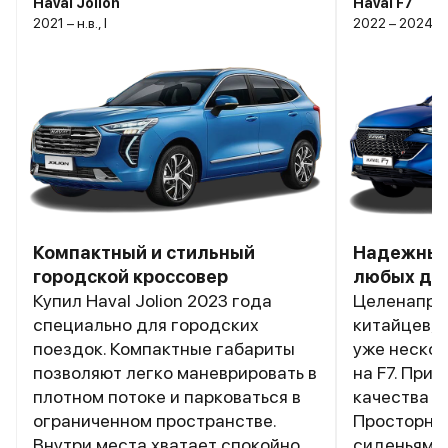
Haval Jolion
Haval F7
2021 – н.в., I
2022 – 2024, I
Компактный и стильный
Надежный
городской кроссовер
любых до
Купил Haval Jolion 2023 года
Целенапра
специально для городских
китайцев, 
поездок. Компактные габариты
уже нескол
позволяют легко маневрировать в
на F7. При
плотном потоке и парковаться в
качества и
ограниченном пространстве.
Просторны
Внутри места хватает спокойно
сиденьями,