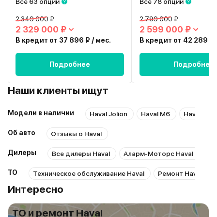
Все 63 опции
Все 78 опций
2 349 000 ₽
2 799 000 ₽
2 329 000 ₽
2 599 000 ₽
В кредит от 37 896 ₽ / мес.
В кредит от 42 289 ₽ 
Подробнее
Подробнее
Наши клиенты ищут
Модели в наличии
Haval Jolion
Haval M6
Haval F7
Об авто
Отзывы о Haval
Дилеры
Все дилеры Haval
Аларм-Моторс Haval Юг
ТО
Техническое обслуживание Haval
Ремонт Haval
Интересно
ТО и ремонт Haval