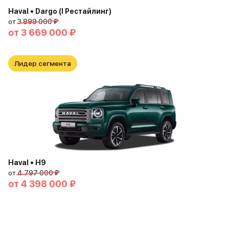
Haval • Dargo (I Рестайлинг)
от
3 899 000 ₽
от
3 669 000 ₽
Лидер сегмента
Haval • H9
от
4 797 000 ₽
от
4 398 000 ₽