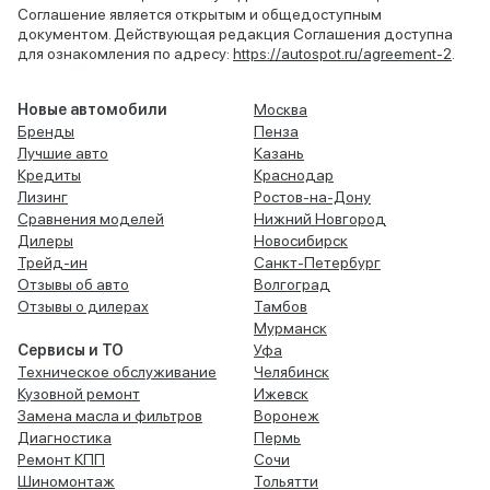
Соглашение является открытым и общедоступным
документом. Действующая редакция Соглашения доступна
для ознакомления по адресу:
https://autospot.ru/agreement-2
.
Новые автомобили
Москва
Бренды
Пенза
Лучшие авто
Казань
Кредиты
Краснодар
Лизинг
Ростов-на-Дону
Сравнения моделей
Нижний Новгород
Дилеры
Новосибирск
Трейд-ин
Санкт-Петербург
Отзывы об авто
Волгоград
Отзывы о дилерах
Тамбов
Мурманск
Сервисы и ТО
Уфа
Техническое обслуживание
Челябинск
Кузовной ремонт
Ижевск
Замена масла и фильтров
Воронеж
Диагностика
Пермь
Ремонт КПП
Сочи
Шиномонтаж
Тольятти