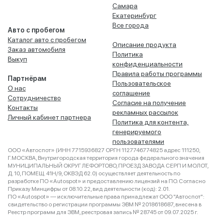
Самара
Екатеринбург
Все города
Авто с пробегом
Каталог авто с пробегом
Описание продукта
Заказ автомобиля
Политика
Выкуп
конфиденциальности
Правила работы программы
Партнёрам
Пользовательское
О нас
соглашение
Сотрудничество
Согласие на получение
Контакты
рекламных рассылок
Личный кабинет партнера
Политика для контента,
генерируемого
пользователями
ООО «Автоспот» (ИНН 7715936827 ОРГН 1127746774825 адрес 111250,
Г.МОСКВА, Внутригородская территория города федерального значения
МУНИЦИПАЛЬНЫЙ ОКРУГ ЛЕФОРТОВО, ПРОЕЗД ЗАВОДА СЕРП И МОЛОТ,
Д. 10, ПОМЕЩ. 41Н/9, ОКВЭД 62.0) осуществляет деятельность по
разработке ПО «Autospot» и предоставлению лицензий на ПО. Согласно
Приказу Минцифры от 08.10.22, вид деятельности (код): 2.01.
ПО «Autospot» — исключительные права принадлежат ООО "Автоспот":
свидетельство о регистрации программы ЭВМ № 2018618687, внесена в
Реестр программ для ЭВМ, реестровая запись № 28745 от 09.07.2025 г.